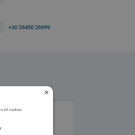
+30 26450 26999
×
o all cookies
Y