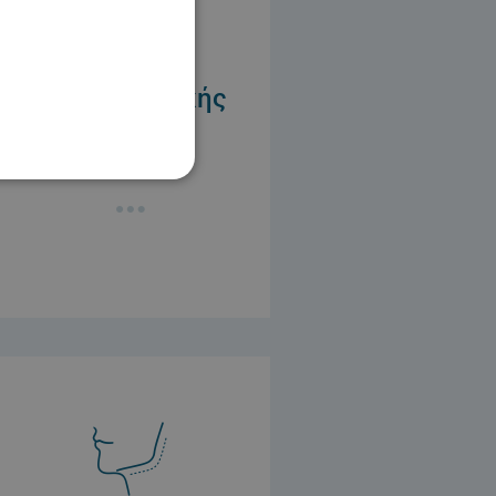
Τμήμα
Γυναικολογικής
Έμπειροι
γυναικολόγοι.