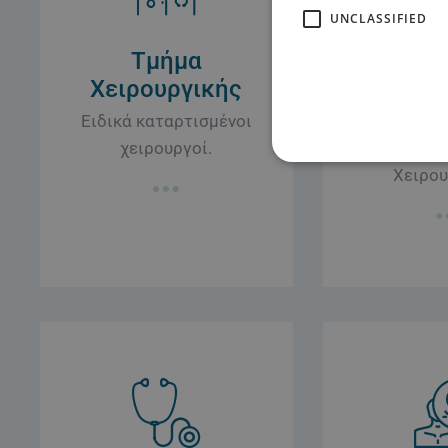
UNCLASSIFIED
Τμήμα
Τμ
Χειρουργικής
Ορθοπ
Ειδικά καταρτισμένοι
Πλήρως ε
χειρουργοί.
Τμήμα 
Χειρου