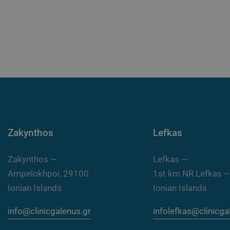
Zakynthos
Lefkas
Zakynthos —
Lefkas —
Ampelokhpoi, 29100
1st km NR Lefkas –
Ionian Islands
Ionian Islands
info@clinicgalenus.gr
infolefkas@clinicga