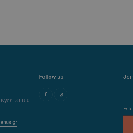
Follow us
Joi
 Nydri, 31100
lenus.gr