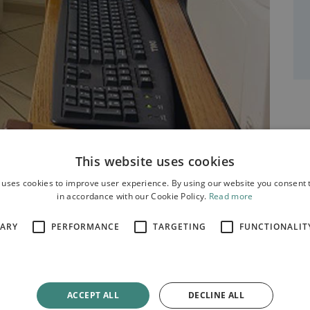
This website uses cookies
 uses cookies to improve user experience. By using our website you consent t
νώδυνη εξέταση που παράγει εικόνες των δομών
in accordance with our Cookie Policy.
Read more
ών σας.
SARY
PERFORMANCE
TARGETING
FUNCTIONALIT
ACCEPT ALL
DECLINE ALL
ο Γαληνός προσφέρει προηγμένη απεικόνιση σε