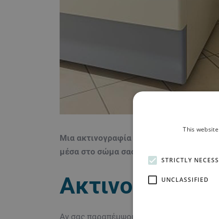
This website
Μια ακτινογραφία είναι μια γρήγορη, α
μέσα στο σώμα σας — ιδιαίτερα των οστ
STRICTLY NECES
Ακτινογραφία
UNCLASSIFIED
Αν σας παραπέμψουν για ακτινογραφίες, 