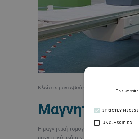
Κλείστε ραντεβού για μαγνητική τομογρ
This website
Μαγνητική τομ
STRICTLY NECES
UNCLASSIFIED
Η μαγνητική τομογραφία (MRI) είναι μια 
μαγνητικό πεδίο και ραδιοκύματα που πα