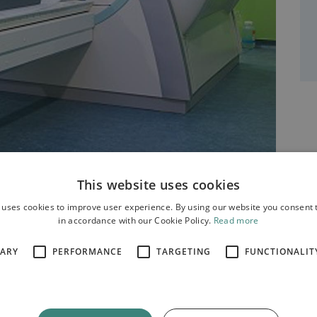
This website uses cookies
αφία σήμερα.
 uses cookies to improve user experience. By using our website you consent t
in accordance with our Cookie Policy.
Read more
ογραφία (MRI)
SARY
PERFORMANCE
TARGETING
FUNCTIONALIT
ιατρική τεχνική απεικόνισης που χρησιμοποιεί
ράγονται από υπολογιστή για να δημιουργήσει