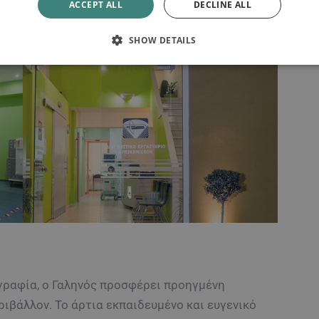
ACCEPT ALL
DECLINE ALL
ν ιστών στο σώμα σας.
SHOW DETAILS
γραφία, o Γαληνός προσφέρει προηγμένη
ριβάλλον. Το άρτια εκπαιδευμένο και ευγενικό