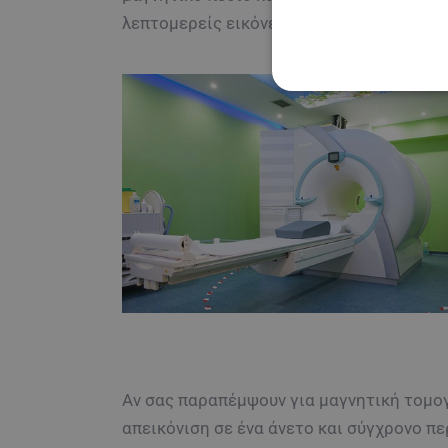
λεπτομερείς εικόνες των οργάνων και τω
Αν σας παραπέμψουν για μαγνητική τομο
απεικόνιση σε ένα άνετο και σύγχρονο πε