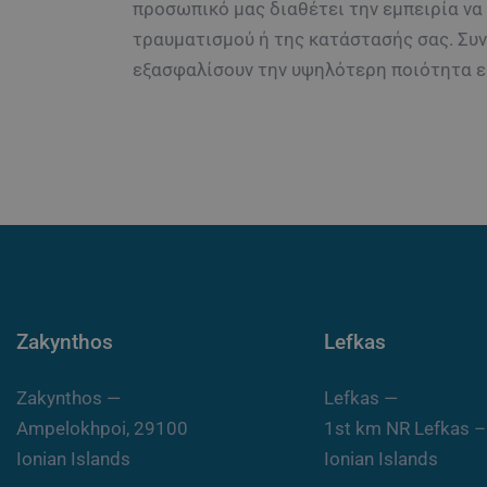
προσωπικό μας διαθέτει την εμπειρία να
τραυματισμού ή της κατάστασής σας. Συνε
εξασφαλίσουν την υψηλότερη ποιότητα ει
Zakynthos
Lefkas
Zakynthos —
Lefkas —
Ampelokhpoi, 29100
1st km NR Lefkas –
Ionian Islands
Ionian Islands